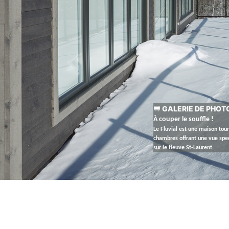
GALERIE DE PHOT
À couper le souffle !
Le Fluvial est une maison tour
chambres offrant une vue spe
sur le fleuve St-Laurent.