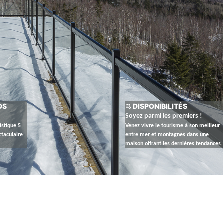
OS
DISPONIBILITÉS
Soyez parmi les premiers !
istique 5
Venez vivre le tourisme à son meilleur
ctaculaire
entre mer et montagnes dans une
maison offrant les dernières tendances.